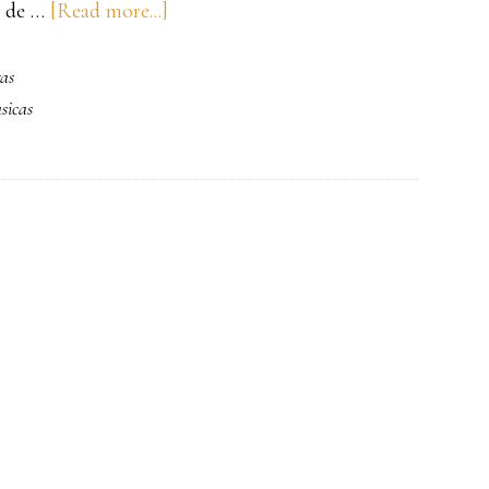
about
a de …
[Read more...]
Masa
as
de
sicas
Hojaldre
(Feité)