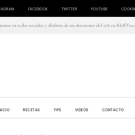
TAGRAM
FACEBOOK
TWITTER
YOUTUBE
COOKB
uenos en redes sociales y disfruta de un descuento del 10% en KleffTea
NICIO
RECETAS
TIPS
VIDEOS
CONTACTO