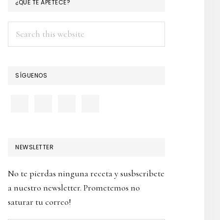
PRIMARY
¿QUÉ TE APETECE?
SIDEBAR
Search
this
website
SÍGUENOS
NEWSLETTER
No te pierdas ninguna receta y susbscribete
a nuestro newsletter. Prometemos no
saturar tu correo!