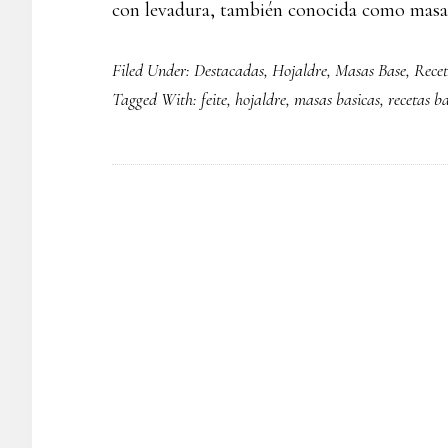
con levadura, también conocida como mas
Filed Under:
Destacadas
,
Hojaldre
,
Masas Base
,
Recet
Tagged With:
feite
,
hojaldre
,
masas basicas
,
recetas ba