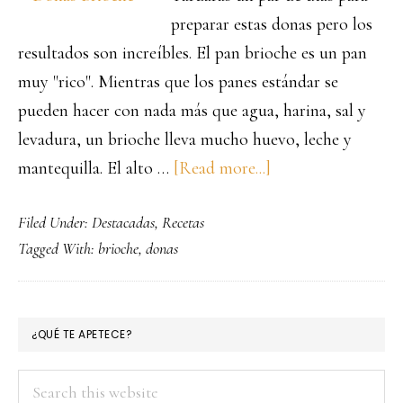
preparar estas donas pero los
resultados son increíbles. El pan brioche es un pan
muy "rico". Mientras que los panes estándar se
pueden hacer con nada más que agua, harina, sal y
levadura, un brioche lleva mucho huevo, leche y
about
mantequilla. El alto …
[Read more...]
Donas
Filed Under:
Destacadas
,
Recetas
de
Tagged With:
brioche
,
donas
Brioche
PRIMARY
¿QUÉ TE APETECE?
SIDEBAR
Search