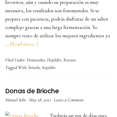
favoritos, aún y cuando su preparación es muy
intensiva, los resultados son fenomenales. Si se
prepara con paciencia, podrás disfrutar de un sabor
complejo gracias a una larga fermentación. Yo
siempre trato de utilizar los mejores ingredientes ya
about
…
[Read more...]
Milhojas
Filed Under:
Destacadas
,
Hojaldre
,
Recetas
de
Tagged With:
brioche
,
hojaldre
Brioche
Donas de Brioche
Manuel Solis
·
May 28, 2021
·
Leave a Comment
Tardarás un par de días para